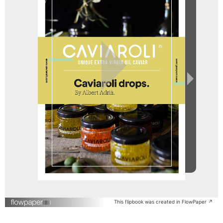
This flipbook was created in FlowPaper ↗